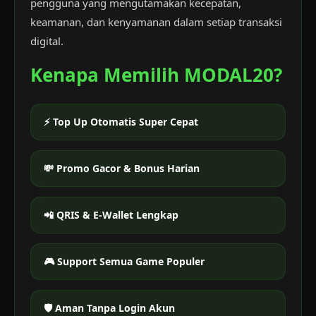
pengguna yang mengutamakan kecepatan,
keamanan, dan kenyamanan dalam setiap transaksi
digital.
Kenapa Memilih MODAL20?
⚡ Top Up Otomatis Super Cepat
💸 Promo Gacor & Bonus Harian
📲 QRIS & E-Wallet Lengkap
🎮 Support Semua Game Populer
🛡️ Aman Tanpa Login Akun