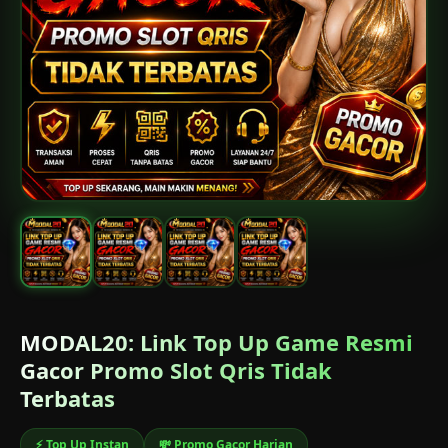
MODAL20: Link Top Up Game Resmi
Gacor Promo Slot Qris Tidak
Terbatas
⚡ Top Up Instan
💸 Promo Gacor Harian